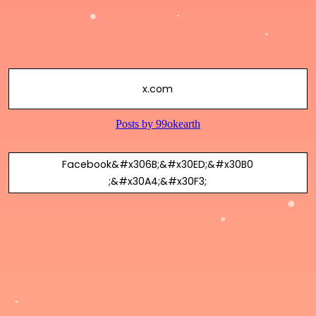
x.com
Facebook&#x306B;&#x30ED;&#x30B0
;&#x30A4;&#x30F3;
99OK 🎖️ Sân chơi cá cược đình đám
uy hot nhất 2024