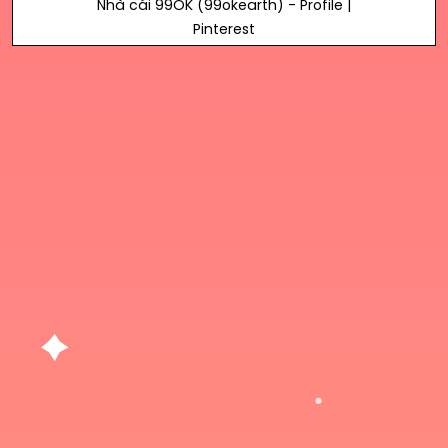
Nhà cái 99OK (99okearth) - Profile |
Pinterest