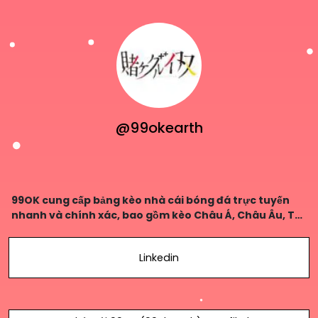
@99okearth
99OK cung cấp bảng kèo nhà cái bóng đá trực tuyến
nhanh và chính xác, bao gồm kèo Châu Á, Châu Âu, Tài
Xỉu, Tỷ Số... chuẩn đến từng giây.
Linkedin