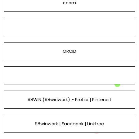
x.com
ORCID
98WIN (98winwork) - Profile | Pinterest
98winwork | Facebook | Linktree