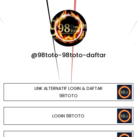
@98toto-98toto-daftar
LINK ALTERNATIF LOGIN & DAFTAR
98TOTO
LOGIN 98TOTO