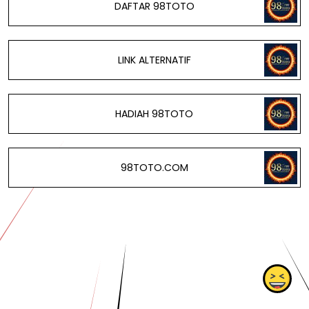
DAFTAR 98TOTO
LINK ALTERNATIF
HADIAH 98TOTO
98TOTO.COM