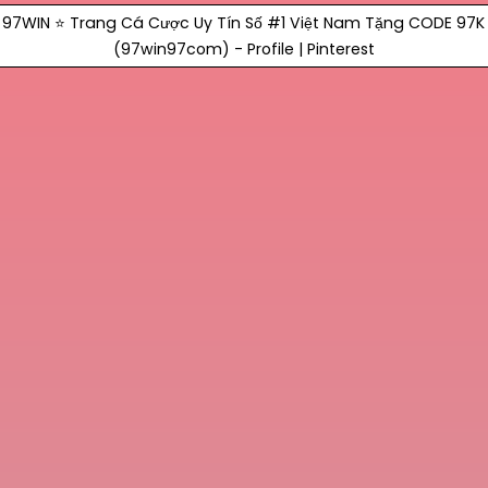
97WIN ⭐️ Trang Cá Cược Uy Tín Số #1 Việt Nam Tặng CODE 97K
(97win97com) - Profile | Pinterest