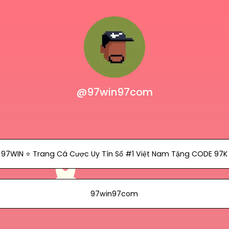
@97win97com
97WIN ⭐️ Trang Cá Cược Uy Tín Số #1 Việt Nam Tặng CODE 97K
97win97com