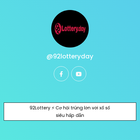
@92lotteryday
facebook
youtube
92Lottery ⚡️ Cơ hội trúng lớn với xổ số
siêu hấp dẫn