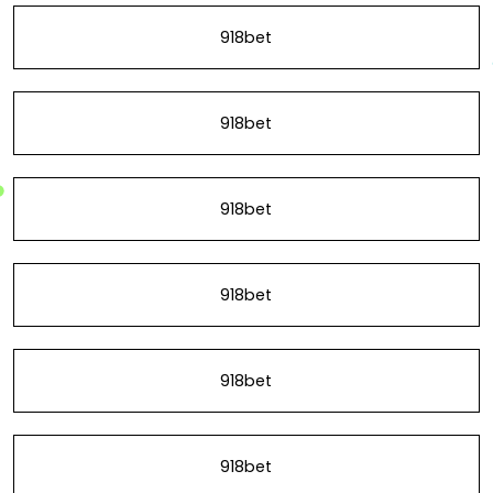
918bet
918bet
918bet
918bet
918bet
918bet