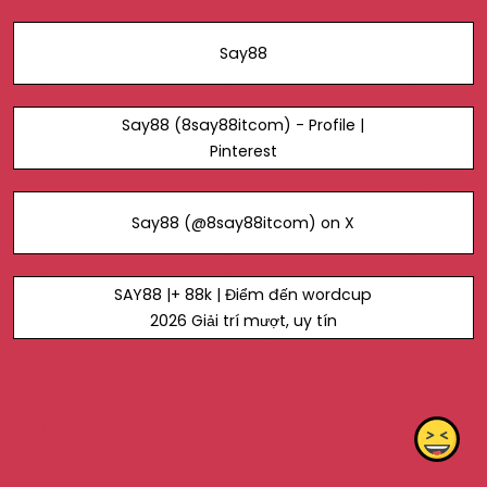
Say88
Say88 (8say88itcom) - Profile |
Pinterest
Say88 (@8say88itcom) on X
SAY88 |+ 88k | Điểm đến wordcup
2026 Giải trí mượt, uy tín