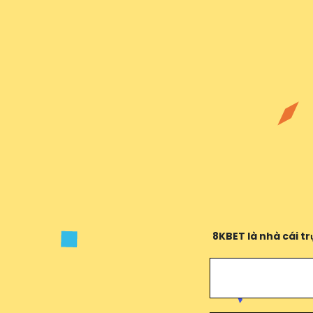
8KBET là nhà cái t