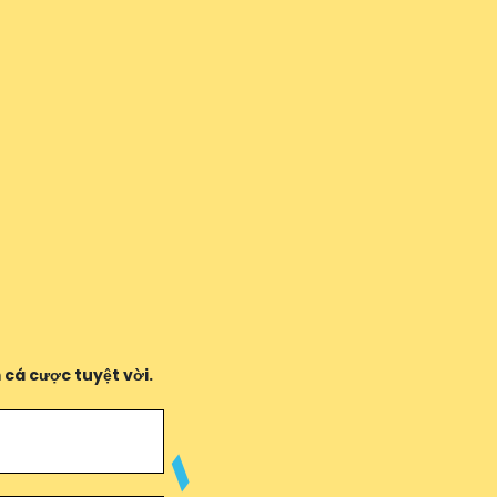
 cá cược tuyệt vời.