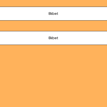
8kbet
8kbet