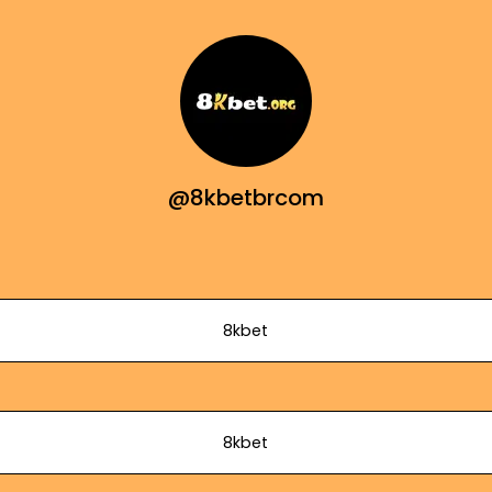
@8kbetbrcom
8kbet
8kbet