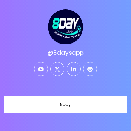
@8daysapp
youtube
twitter
linkedin
reddit
8day