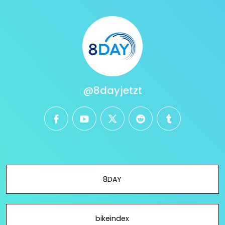
@8dayjetzt
facebook
youtube
twitter
reddit
tumblr
8DAY
bikeindex