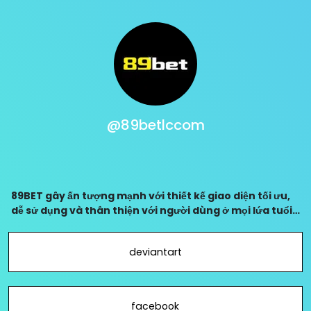
@89betlccom
89BET gây ấn tượng mạnh với thiết kế giao diện tối ưu,
dễ sử dụng và thân thiện với người dùng ở mọi lứa tuổi.
Dù là người mới hay dân chơi chuyên nghiệp
deviantart
facebook