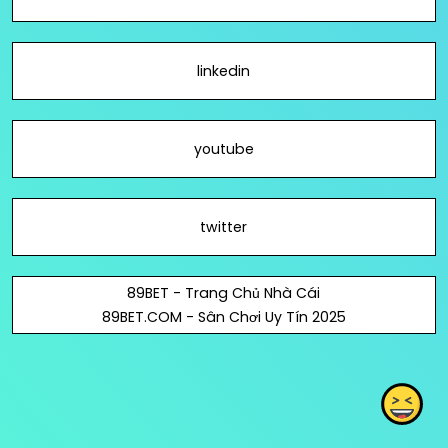
linkedin
youtube
twitter
89BET - Trang Chủ Nhà Cái
89BET.COM - Sân Chơi Uy Tín 2025