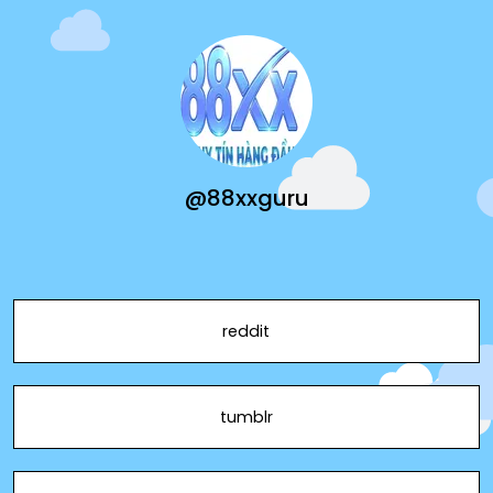
@88xxguru
reddit
tumblr