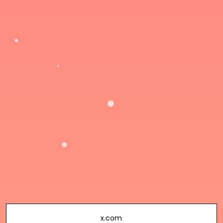
x.com