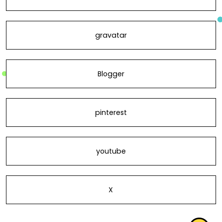
gravatar
Blogger
pinterest
youtube
X