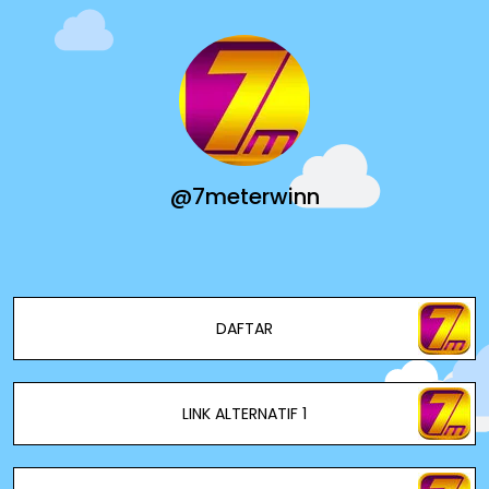
@7meterwinn
DAFTAR
LINK ALTERNATIF 1