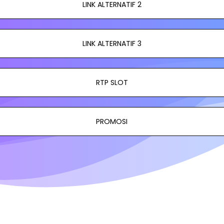
LINK ALTERNATIF 2
LINK ALTERNATIF 3
RTP SLOT
PROMOSI