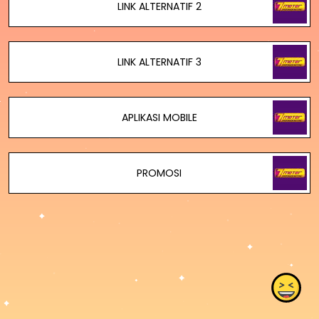
LINK ALTERNATIF 2
LINK ALTERNATIF 3
APLIKASI MOBILE
PROMOSI