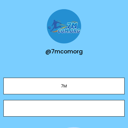
@7mcomorg
7M