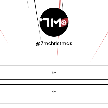
@7mchristmas
7M
7M