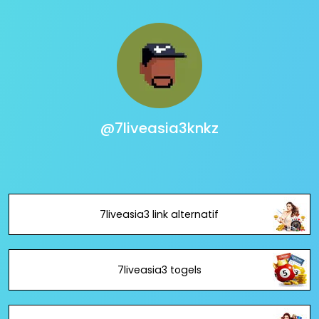
@7liveasia3knkz
7liveasia3 link alternatif
7liveasia3 togels