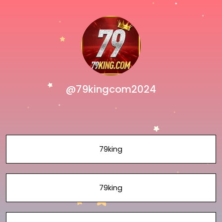
@79kingcom2024
79king
79king