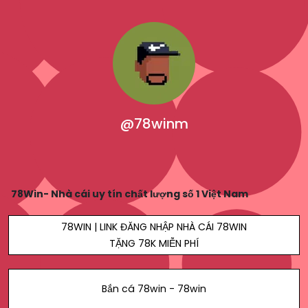
@78winm
78Win- Nhà cái uy tín chất lượng số 1 Việt Nam
78WIN | LINK ĐĂNG NHẬP NHÀ CÁI 78WIN
TẶNG 78K MIỄN PHÍ
Bắn cá 78win - 78win