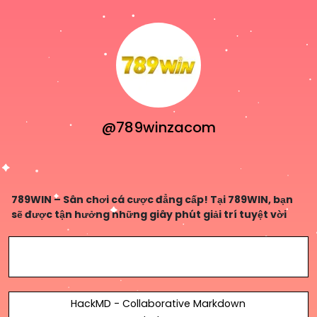
@789winzacom
789WIN – Sân chơi cá cược đẳng cấp! Tại 789WIN, bạn
sẽ được tận hưởng những giây phút giải trí tuyệt vời
HackMD - Collaborative Markdown