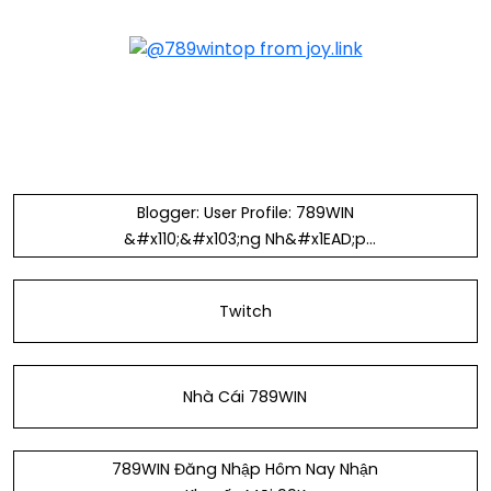
@789wintop
Blogger: User Profile: 789WIN
&#x110;&#x103;ng Nh&#x1EAD;p
H&#xF4;m Nay Nh&#x1EAD;n
Khuy&#x1EBF;n M&#xE3;i 99K
Twitch
Nhà Cái 789WIN
789WIN Đăng Nhập Hôm Nay Nhận