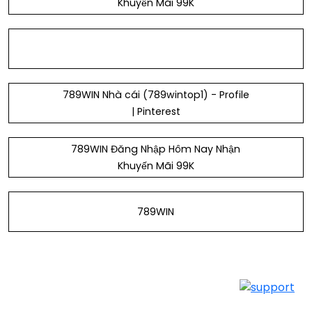
Khuyến Mãi 99K
789WIN Nhà cái (789wintop1) - Profile
| Pinterest
789WIN Đăng Nhập Hôm Nay Nhận
Khuyến Mãi 99K
789WIN