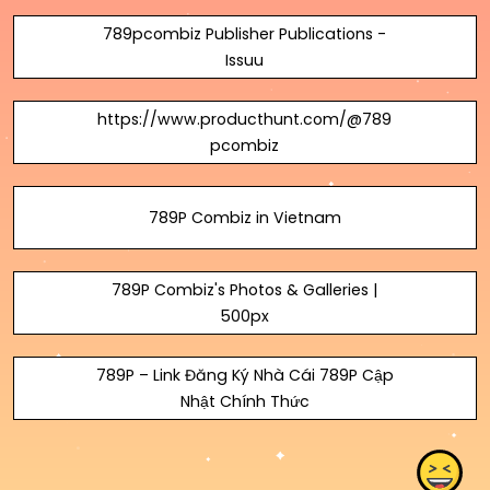
789pcombiz Publisher Publications -
Issuu
https://www.producthunt.com/@789
pcombiz
789P Combiz in Vietnam
789P Combiz's Photos & Galleries |
500px
789P – Link Đăng Ký Nhà Cái 789P Cập
Nhật Chính Thức