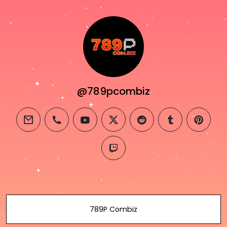
@789pcombiz
email
phone
youtube
twitter
reddit
tumblr
pintere
twitch
789P Combiz