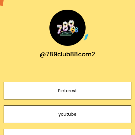
@789club88com2
Pinterest
youtube