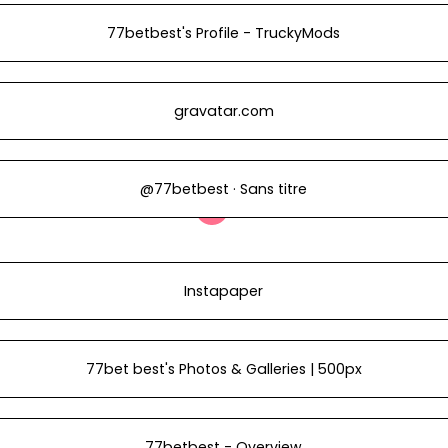
77betbest's Profile - TruckyMods
gravatar.com
@77betbest · Sans titre
Instapaper
77bet best's Photos & Galleries | 500px
77betbest - Overview