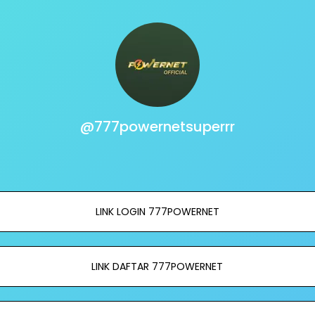
@777powernetsuperrr
LINK LOGIN 777POWERNET
LINK DAFTAR 777POWERNET