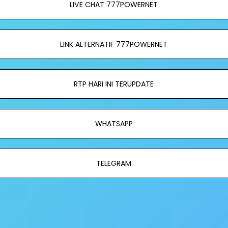
LIVE CHAT 777POWERNET
LINK ALTERNATIF 777POWERNET
RTP HARI INI TERUPDATE
WHATSAPP
TELEGRAM