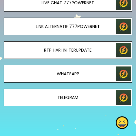
LIVE CHAT 777POWERNET
LINK ALTERNATIF 777POWERNET
RTP HARI INI TERUPDATE
WHATSAPP
TELEGRAM