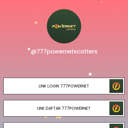
@777powernetscatters
LINK LOGIN 777POWERNET
LINK DAFTAR 777POWERNET