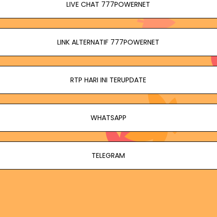
LIVE CHAT 777POWERNET
LINK ALTERNATIF 777POWERNET
RTP HARI INI TERUPDATE
WHATSAPP
TELEGRAM