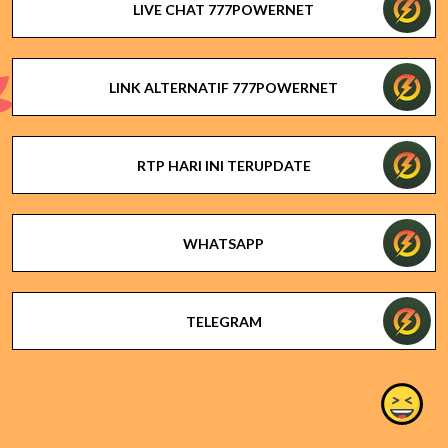
LIVE CHAT 777POWERNET
LINK ALTERNATIF 777POWERNET
RTP HARI INI TERUPDATE
WHATSAPP
TELEGRAM