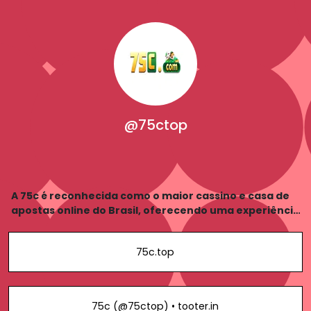
@75ctop
A 75c é reconhecida como o maior cassino e casa de
apostas online do Brasil, oferecendo uma experiência
incomparável para os amantes de jogos.
75c.top
75c (@75ctop) • tooter.in