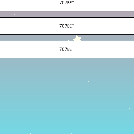
707BET
707BET
707BET