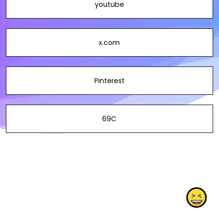
youtube
x.com
Pinterest
69C