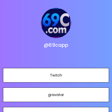
@69capp
Twitch
gravatar