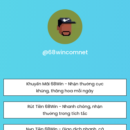
@68wincomnet
Khuyến Mãi 68Win - Nhận thưởng cực
khủng, thăng hoa mỗi ngày
Rút Tiền 68Win - Nhanh chóng, nhận
thưởng trong tích tắc
Nạp Tiền 68Win - Giao dịch nhanh, cá