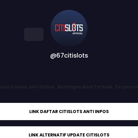
@67citislots
 Live Casino, Slot Online , Bettingan Bola Terbaik, Terperc
LINK DAFTAR CITISLOTS ANTI INPOS
LINK ALTERNATIF UPDATE CITISLOTS