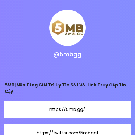
@5mbgg
5MB| Nền Tảng Giải Trí Uy Tín Số 1 Với Link Truy Cập Tin
Cậy
https://5mb.gg/
https://twitter.com/5mbgg1