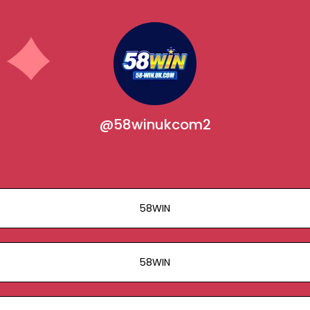
@58winukcom2
58WIN
58WIN