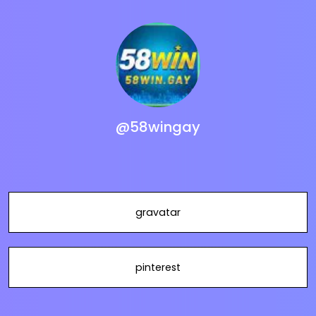
@58wingay
gravatar
pinterest