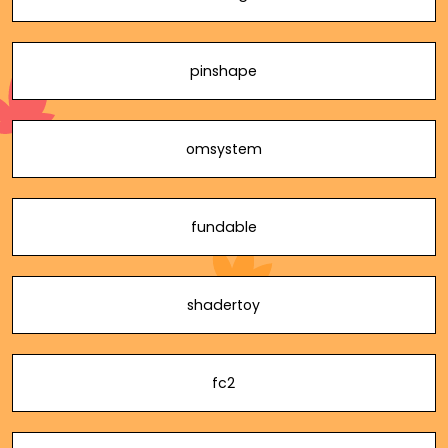
pinshape
omsystem
fundable
shadertoy
fc2