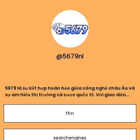
@5679nl
5679 là sự kết hợp hoàn hảo giữa công nghệ châu Âu và
sự am hiểu thị trường cá cược quốc tế. Với giao diện
đơn giản nhưng tối ưu trải nghiệm, 5679 là nơi lý tưởng
cho mọi người chơi. Truy cập ngay để
ffm
searchengines