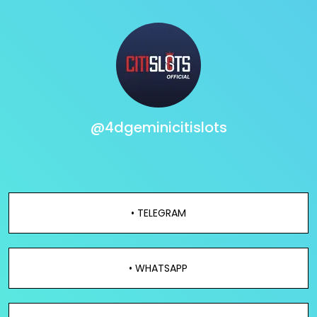
@4dgeminicitislots
• TELEGRAM
• WHATSAPP