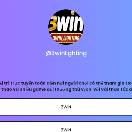
@3winlighting
i trí trực tuyến toàn diện nơi người chơi có thể tham gia slot
 thao và nhiều game đổi thưởng thú vị chỉ với vài thao tác đ
3WIN
3WIN