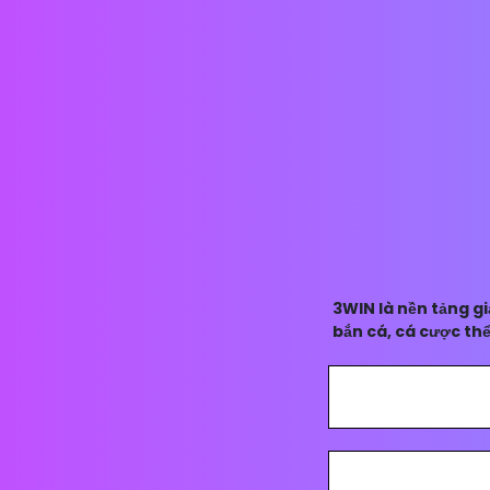
3WIN là nền tảng giả
bắn cá, cá cược thể