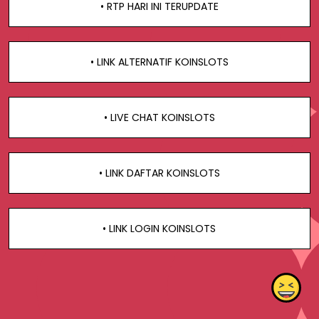
• RTP HARI INI TERUPDATE
• LINK ALTERNATIF KOINSLOTS
• LIVE CHAT KOINSLOTS
• LINK DAFTAR KOINSLOTS
• LINK LOGIN KOINSLOTS