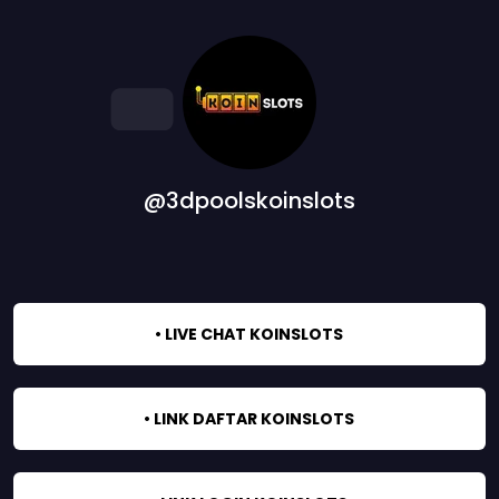
@3dpoolskoinslots
• LIVE CHAT KOINSLOTS
• LINK DAFTAR KOINSLOTS