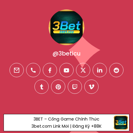
@3beticu
email
phone
facebook
youtube
twitter
linkedin
reddit
tumblr
pinterest
twitch
vimeo
3BET – Cổng Game Chính Thức
3bet.com Link Mới | Đăng Ký +88K