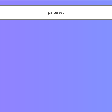
pinterest