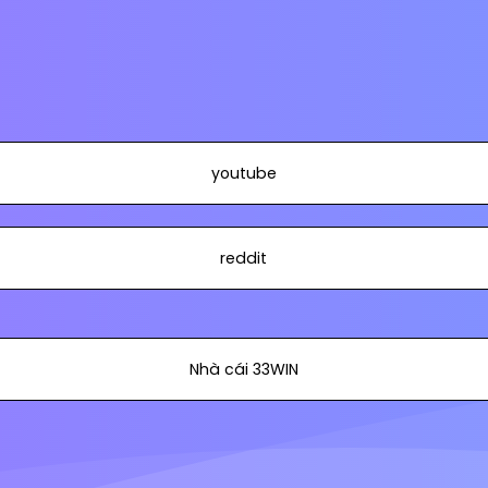
youtube
reddit
Nhà cái 33WIN