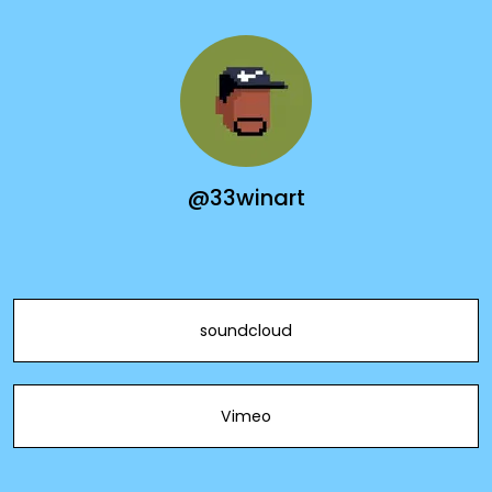
@33winart
soundcloud
Vimeo