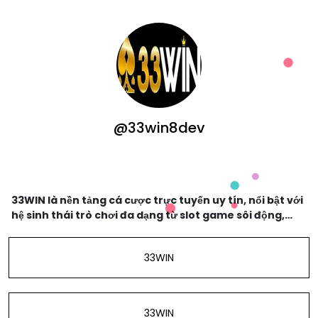
@33win8dev
33WIN là nền tảng cá cược trực tuyến uy tín, nổi bật với
hệ sinh thái trò chơi đa dạng từ slot game sôi động,
casino trực tiếp đẳng cấp đến cá cược thể thao hấp dẫn
với tỷ lệ kèo cập nhật từng phút.
33WIN
33WIN