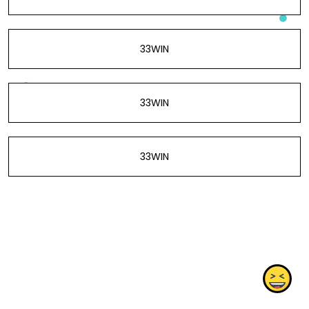
33WIN
33WIN
33WIN