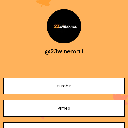
@23winemail
tumblr
vimeo